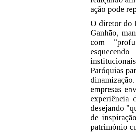
ação pode rep
O diretor do
Ganhão, mani
com "profu
esquecendo 
institucion
Paróquias par
dinamização.
empresas env
experiência 
desejando "qu
de inspiraçã
património cu