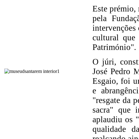
Este prémio, 
pela Fundaçã
intervenções
cultural que
Património".
O júri, cons
José Pedro M
Esgaio, foi 
e abrangênc
"resgate da p
sacra" que 
aplaudiu os "
qualidade da
realçando ain