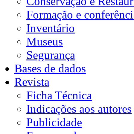
Conservação e Restau
Formação e conferênci
lada
Inventário
ição,
Museus
e
Segurança
Bases de dados
uia
Revista
quio
Ficha Técnica
rça
ão
Indicações aos autores
Publicidade
ia
s,